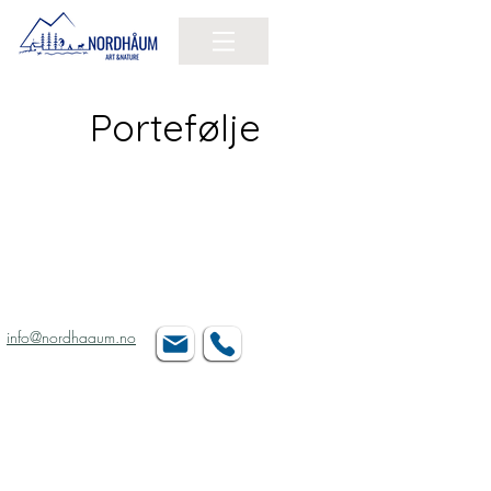
Portefølje
Hostettler Nordhåum Art & Nature
info@nordhaaum.no
org.nr.
928034992